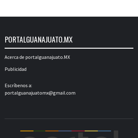
PORTALGUANAJUATO.MX
Acerca de portalguanajuato.MX
Publicidad
Escríbenos a:
portalguanajuatomx@gmail.com
POR