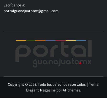
Escríbenos a:
portalguanajuatomx@gmail.com
POR
LA INFORMACIÓN DE GUANAJUATO
Copyright © 2023. Todo los derechos reservados.
|
Tema:
Elegant Magazine
por
AF themes
.