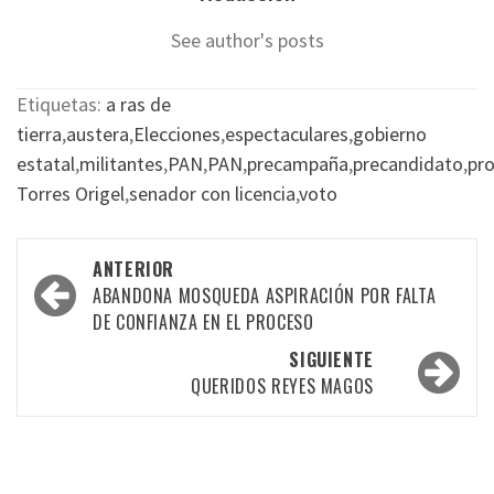
See author's posts
Etiquetas:
a ras de
tierra
,
austera
,
Elecciones
,
espectaculares
,
gobierno
estatal
,
militantes
,
PAN
,
PAN
,
precampaña
,
precandidato
,
pr
Torres Origel
,
senador con licencia
,
voto
Navegación
ANTERIOR
por
ABANDONA MOSQUEDA ASPIRACIÓN POR FALTA
DE CONFIANZA EN EL PROCESO
las
SIGUIENTE
entradas
QUERIDOS REYES MAGOS