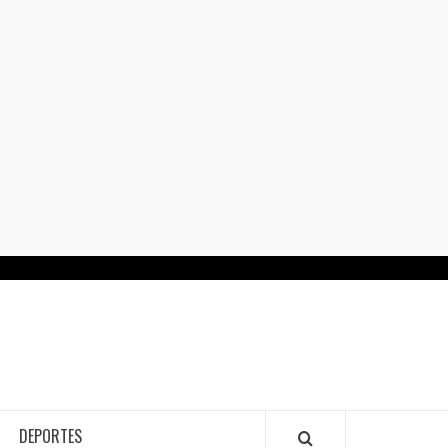
RTALGUANAJUATO.MX
DEPORTES