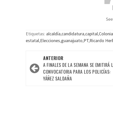
See
Etiquetas:
alcaldía
,
candidatura
,
capital
,
Colonia
estatal
,
Elecciones
,
guanajuato
,
PT
,
Ricardo Her
Navegación
ANTERIOR
por
A FINALES DE LA SEMANA SE EMITIRÁ 
las
CONVOCATORIA PARA LOS POLICÍAS:
YÁÑEZ SALDAÑA
entradas