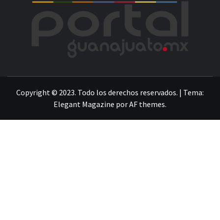
POR
LA INFORMACIÓN DE GUANAJUATO
Copyright © 2023. Todo los derechos reservados.
|
Tema:
Elegant Magazine
por
AF themes
.