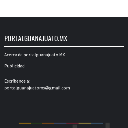
PORTALGUANAJUATO.MX
Acerca de portalguanajuato.MX
Publicidad
Escríbenos a:
portalguanajuatomx@gmail.com
POR