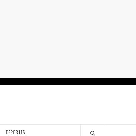
RTALGUANAJUATO.MX
DEPORTES