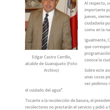
Al respecto, s
importante pa
jueves, viern
ciudadanía pu
como en la rur
Igualmente, Ca
que correspon
programación 
Edgar Castro Cerrillo,
conoce la ciud
alcalde de Guanajuato (Foto:
Archivo)
Sobre este asu
unas cosas po
vez pedimos m
el cuidado del agua”.
Tocante a la recolección de basura, el preside
recolectores no prestarán el servicio y pidió a