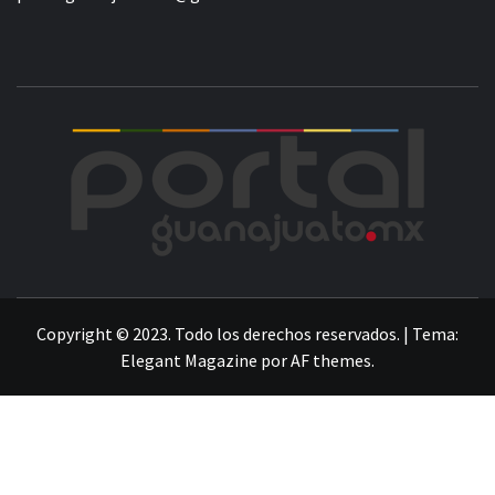
POR
LA INFORMACIÓN DE GUANAJUATO
Copyright © 2023. Todo los derechos reservados.
|
Tema:
Elegant Magazine
por
AF themes
.