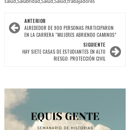
salud
,
Salubridad
,
Salud
,
Salud
,
trabajadores
Navegación
ANTERIOR
por
ALREDEDOR DE 900 PERSONAS PARTICIPARON
EN LA CARRERA “MUJERES ABRIENDO CAMINOS”
las
SIGUIENTE
entradas
HAY SIETE CASAS DE ESTUDIANTES EN ALTO
RIESGO: PROTECCIÓN CIVIL