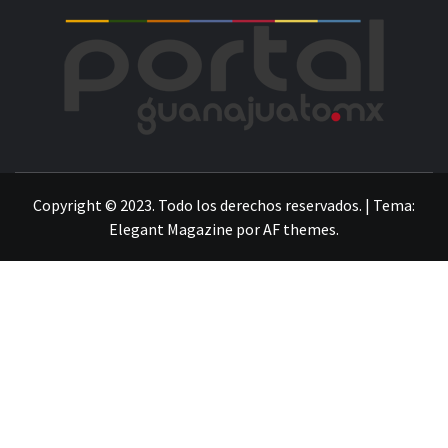
POR
LA INFORMACIÓN DE GUANAJUATO
Copyright © 2023. Todo los derechos reservados.
|
Tema:
Elegant Magazine
por
AF themes
.