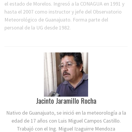
el estado de Morelos. Ingresó a la CONAGUA en 1991 y
hasta el 2007 como instructor y jefe del Observatorio
Meteorológico de Guanajuato. Forma parte del
personal de la UG desde 1982.
Jacinto Jaramillo Rocha
Nativo de Guanajuato, se inició en la meteorología a la
edad de 17 años con Luis Miguel Campos Castillo.
Trabajó con el Ing. Miguel Izaguirre Mendoza