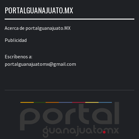
PORTALGUANAJUATO.MX
Acerca de portalguanajuato.MX
Publicidad
Escríbenos a:
portalguanajuatomx@gmail.com
POR