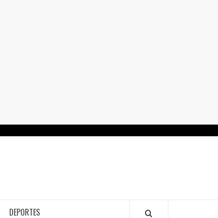
RTALGUANAJUATO.MX
DEPORTES