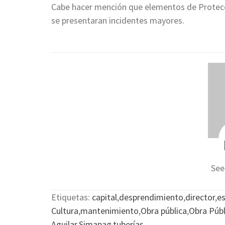
Cabe hacer mención que elementos de Protecció
se presentaran incidentes mayores.
See
Etiquetas:
capital
,
desprendimiento
,
director
,
es
Cultura
,
mantenimiento
,
Obra pública
,
Obra Públ
Aguilar
,
Simapag
,
tuberías