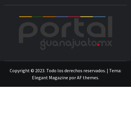
POR
LA INFORMACIÓN DE GUANAJUATO
Copyright © 2023. Todo los derechos reservados.
|
Tema:
Elegant Magazine
por
AF themes
.