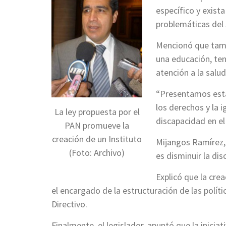
específico y exist
problemáticas del 
Mencionó que tambi
una educación, te
atención a la salu
“Presentamos esta 
los derechos y la 
La ley propuesta por el
discapacidad en el
PAN promueve la
creación de un Instituto
Mijangos Ramírez, 
(Foto: Archivo)
es disminuir la di
Explicó que la cre
el encargado de la estructuración de las polít
Directivo.
Finalmente, el legislador, apuntó que la inici