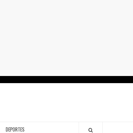
RTALGUANAJUATO.MX
DEPORTES