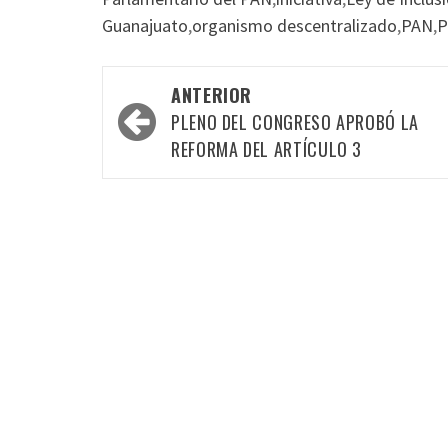
Guanajuato
,
organismo descentralizado
,
PAN
,
P
Navegación
ANTERIOR
por
PLENO DEL CONGRESO APROBÓ LA
las
REFORMA DEL ARTÍCULO 3
entradas