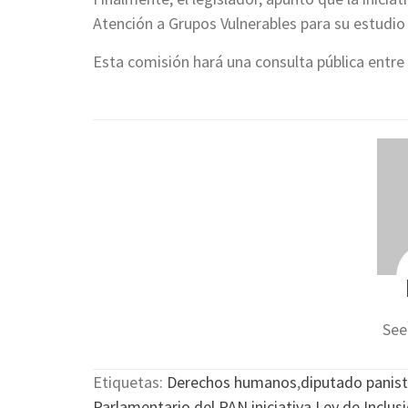
Atención a Grupos Vulnerables para su estudio
Esta comisión hará una consulta pública entre 
See
Etiquetas:
Derechos humanos
,
diputado panis
Parlamentario del PAN
,
iniciativa
,
Ley de Inclus