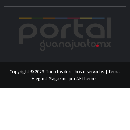
POR
LA INFORMACIÓN DE GUANAJUATO
Copyright © 2023. Todo los derechos reservados.
|
Tema:
Elegant Magazine
por
AF themes
.