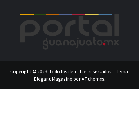
POR
LA INFORMACIÓN DE GUANAJUATO
Copyright © 2023. Todo los derechos reservados.
|
Tema:
Elegant Magazine
por
AF themes
.