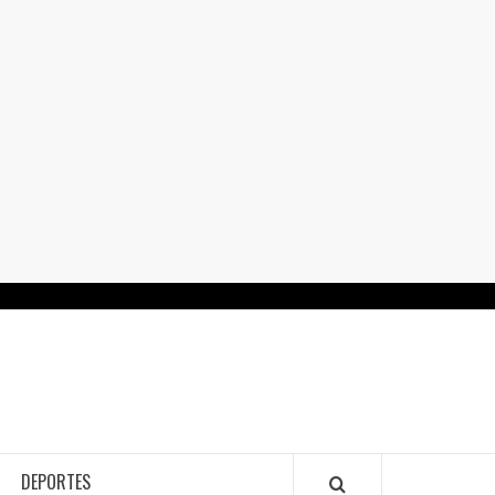
RTALGUANAJUATO.MX
DEPORTES