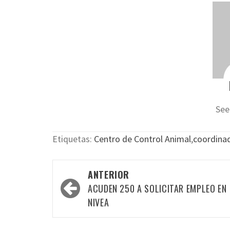
See
Etiquetas:
Centro de Control Animal
,
coordina
Navegación
ANTERIOR
por
ACUDEN 250 A SOLICITAR EMPLEO EN
las
NIVEA
entradas