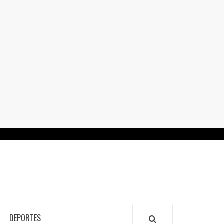
RTALGUANAJUATO.MX
DEPORTES