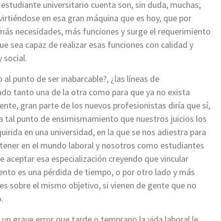
 estudiante universitario cuenta son, sin duda, muchas;
irtiéndose en esa gran máquina que es hoy, que por
 más necesidades, más funciones y surge el requerimiento
que sea capaz de realizar esas funciones con calidad y
 social.
al punto de ser inabarcable?, ¿las líneas de
iado tanto una de la otra como para que ya no exista
ente, gran parte de los nuevos profesionistas diría que sí,
a tal punto de ensimismamiento que nuestros juicios los
rida en una universidad, en la que se nos adiestra para
tener en el mundo laboral y nosotros como estudiantes
aceptar esa especialización creyendo que vincular
ento es una pérdida de tiempo, o por otro lado y más
nes sobre el mismo objetivo, si vienen de gente que no
.
un grave error que tarde o temprano la vida laboral le