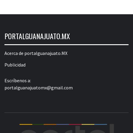
PORTALGUANAJUATO.MX
Acerca de portalguanajuato.MX
Publicidad
Escríbenos a:
portalguanajuatomx@gmail.com
POR