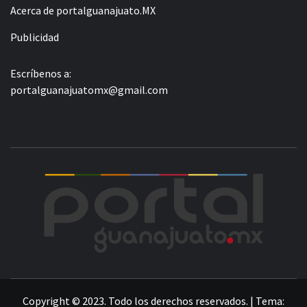
Acerca de portalguanajuato.MX
Publicidad
Escríbenos a:
portalguanajuatomx@gmail.com
POR
LA INFORMACIÓN DE GUANAJUATO
Copyright © 2023. Todo los derechos reservados.
|
Tema: