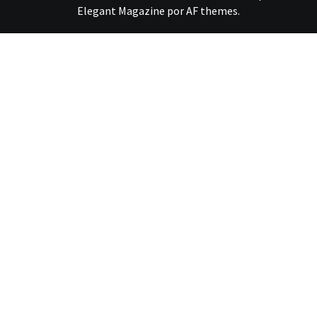
Elegant Magazine
por
AF themes
.