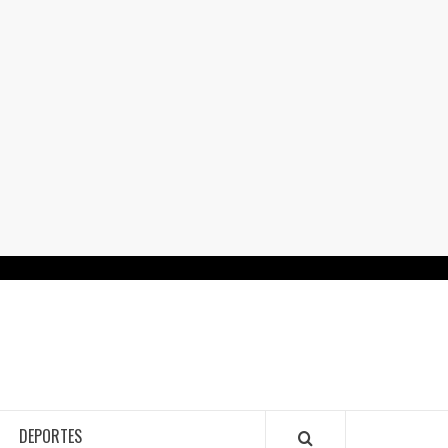
RTALGUANAJUATO.MX
DEPORTES