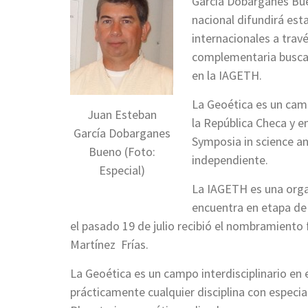
García Dobarganes Bue
nacional difundirá esta
internacionales a trav
complementaria buscar
en la IAGETH.
La Geoética es un cam
Juan Esteban
la República Checa y e
García Dobarganes
Symposia in science a
Bueno (Foto:
independiente.
Especial)
La IAGETH es una organ
encuentra en etapa de 
el pasado 19 de julio recibió el nombramiento 
Martínez Frías.
La Geoética es un campo interdisciplinario en
prácticamente cualquier disciplina con especial 