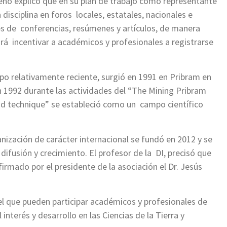
no explicó que en su plan de trabajo como representante
 disciplina en foros locales, estatales, nacionales e
és de conferencias, resúmenes y artículos, de manera
á incentivar a académicos y profesionales a registrarse
po relativamente reciente, surgió en 1991 en Pribram en
n 1992 durante las actividades del “The Mining Pribram
nd technique” se estableció como un campo científico
ización de carácter internacional se fundó en 2012 y se
difusión y crecimiento. El profesor de la DI, precisó que
firmado por el presidente de la asociación el Dr. Jesús
 el que pueden participar académicos y profesionales de
interés y desarrollo en las Ciencias de la Tierra y