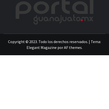
POR
LA INFORMACIÓN DE GUANAJUATO
Copyright © 2023. Todo los derechos reservados.
|
Tema:
Elegant Magazine
por
AF themes
.