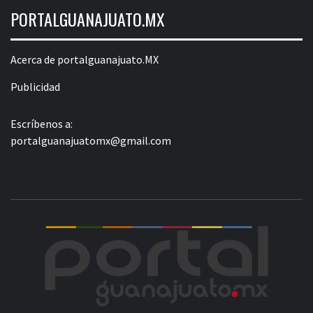
PORTALGUANAJUATO.MX
Acerca de portalguanajuato.MX
Publicidad
Escríbenos a:
portalguanajuatomx@gmail.com
POR