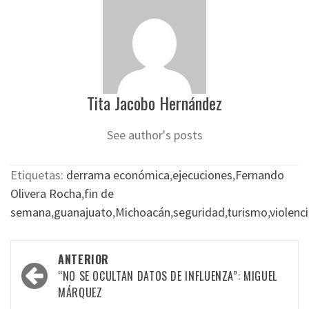
Tita Jacobo Hernández
See author's posts
Etiquetas:
derrama económica
,
ejecuciones
,
Fernando
Olivera Rocha
,
fin de
semana
,
guanajuato
,
Michoacán
,
seguridad
,
turismo
,
violenc
Navegación
ANTERIOR
por
“NO SE OCULTAN DATOS DE INFLUENZA”: MIGUEL
MÁRQUEZ
las