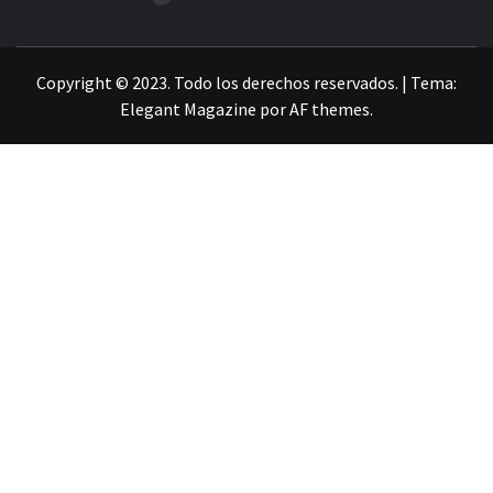
LA INFORMACIÓN DE GUANAJUATO
Copyright © 2023. Todo los derechos reservados.
|
Tema:
Elegant Magazine
por
AF themes
.