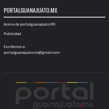
PORTALGUANAJUATO.MX
Acerca de portalguanajuato.MX
Publicidad
Escríbenos a:
portalguanajuatomx@gmail.com
POR