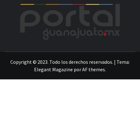
POR
LA INFORMACIÓN DE GUANAJUATO
Copyright © 2023. Todo los derechos reservados.
|
Tema:
Elegant Magazine
por
AF themes
.