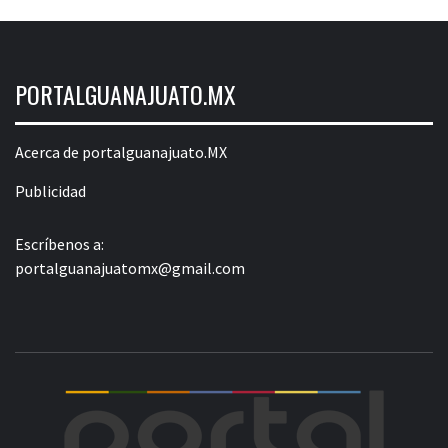
PORTALGUANAJUATO.MX
Acerca de portalguanajuato.MX
Publicidad
Escríbenos a:
portalguanajuatomx@gmail.com
POR