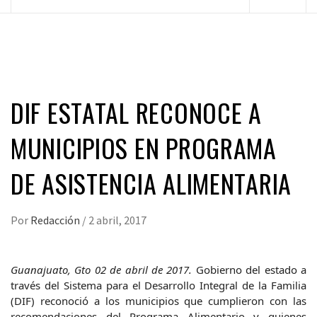
principal
DIF ESTATAL RECONOCE A
MUNICIPIOS EN PROGRAMA
DE ASISTENCIA ALIMENTARIA
Por
Redacción
/
2 abril, 2017
Guanajuato, Gto 02 de abril de 2017.
Gobierno del estado a
través del
Sistema para el Desarrollo Integral de la Familia
(DIF) reconoció a los municipios que cumplieron con las
recomendaciones del Programa Alimentario y quienes