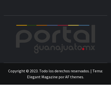
POR
LA INFORMACIÓN DE GUANAJUATO
Copyright © 2023. Todo los derechos reservados.
|
Tema:
Elegant Magazine
por
AF themes
.