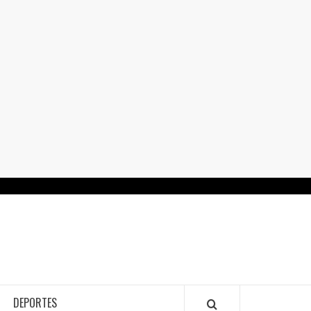
RTALGUANAJUATO.MX
DEPORTES