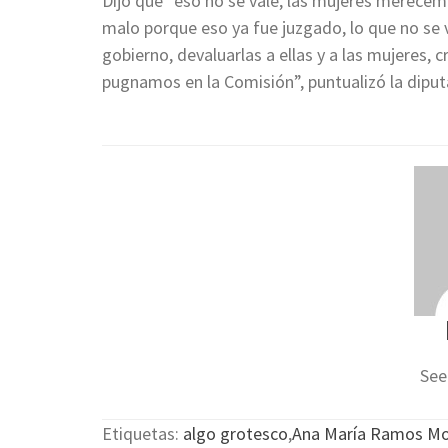
Dijo que “eso no se vale, las mujeres merecemo
malo porque eso ya fue juzgado, lo que no se v
gobierno, devaluarlas a ellas y a las mujeres, 
pugnamos en la Comisión”, puntualizó la diput
See
Etiquetas:
algo grotesco
,
Ana María Ramos Mo