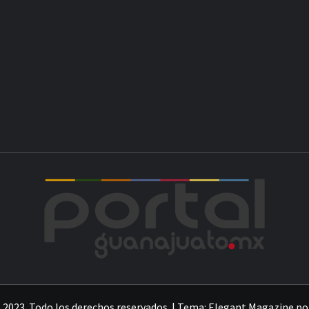
PO
 2023. Todo los derechos reservados.
|
Tema:
Elegant Magazine
po