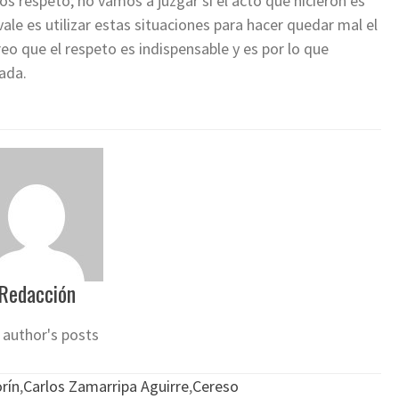
s respeto; no vamos a juzgar si el acto que hicieron es
ale es utilizar estas situaciones para hacer quedar mal el
creo que el respeto es indispensable y es por lo que
ada.
Redacción
 author's posts
rín
,
Carlos Zamarripa Aguirre
,
Cereso