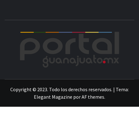
POR
LA INFORMACIÓN DE GUANAJUATO
Copyright © 2023. Todo los derechos reservados.
|
Tema:
Elegant Magazine
por
AF themes
.