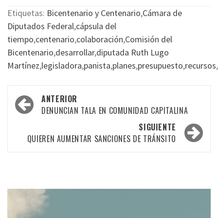
Etiquetas:
Bicentenario y Centenario
,
Cámara de
Diputados Federal
,
cápsula del
tiempo
,
centenario
,
colaboración
,
Comisión del
Bicentenario
,
desarrollar
,
diputada Ruth Lugo
Martínez
,
legisladora
,
panista
,
planes
,
presupuesto
,
recursos
,
Navegación
ANTERIOR
por
DENUNCIAN TALA EN COMUNIDAD CAPITALINA
las
SIGUIENTE
QUIEREN AUMENTAR SANCIONES DE TRÁNSITO
entradas