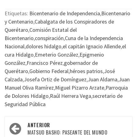
Etiquetas:
Bicentenario de Independencia
,
Bicentenario
y Centenario
,
Cabalgata de los Conspiradores de
Querétaro
,
Comisión Estatal del
Bicentenario
,
conspiración
,
Cuna de la Independencia
Nacional
,
dolores hidalgo
,
el capitán Ignacio Allende
,
el
cura Hidalgo
,
Emeterio González
,
Epigmenio
González
,
Francisco Pérez
,
gobernador de
Querétaro
,
Gobierno Federal
,
héroes patrios
,
José
Calzada
,
Josefa Ortiz de Domínguez
,
Juan Aldama
,
Juan
Manuel Oliva Ramírez
,
Miguel Pizarro Arzate
,
Parroquia
de Dolores Hidalgo
,
Raúl Herrera Vega
,
secretario de
Seguridad Pública
Navegación
ANTERIOR
por
MATSUO BASHO: PASEANTE DEL MUNDO