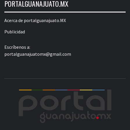
PORTALGUANAJUATO.MX
Acerca de portalguanajuato.MX
Publicidad
Escríbenos a:
portalguanajuatomx@gmail.com
POR