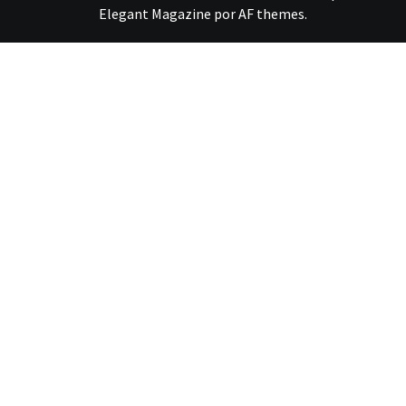
Elegant Magazine
por
AF themes
.