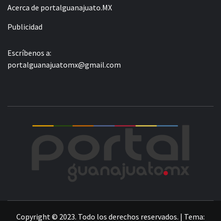
Acerca de portalguanajuato.MX
Publicidad
Escríbenos a:
portalguanajuatomx@gmail.com
POR
LA INFORMACIÓN DE GUANAJUATO
Copyright © 2023. Todo los derechos reservados.
|
Tema: