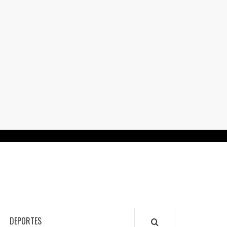
RTALGUANAJUATO.MX
DEPORTES