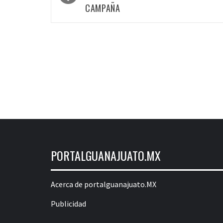
las
CAMPAÑA
entradas
PORTALGUANAJUATO.MX
Acerca de portalguanajuato.MX
Publicidad