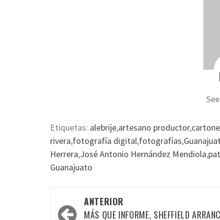
See
Etiquetas:
alebrije
,
artesano productor
,
cartone
rivera
,
fotografía digital
,
fotografías
,
Guanajuat
Herrera
,
José Antonio Hernández Mendiola
,
pat
Guanajuato
Navegación
ANTERIOR
por
MÁS QUE INFORME, SHEFFIELD ARRAN