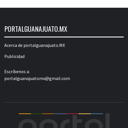
PORTALGUANAJUATO.MX
Acerca de portalguanajuato.MX
Publicidad
Escríbenos a:
portalguanajuatomx@gmail.com
POR