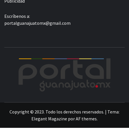
Publicidad
Escríbenos a:
portalguanajuatomx@gmail.com
POR
LA INFORMACIÓN DE GUANAJUATO
Copyright © 2023. Todo los derechos reservados.
|
Tema:
Elegant Magazine
por
AF themes
.