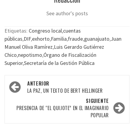
See author's posts
Etiquetas:
Congreso local
,
cuentas
públicas
,
DIF
,
exhorto
,
Familia
,
fraude
,
guanajuato
,
Juan
Manuel Oliva Ramírez
,
Luis Gerardo Gutiérrez
Chico
,
nepotismo
,
Órgano de Fiscalización
Superior
,
Secretaría de la Gestión Pública
Navegación
ANTERIOR
por
LA PAZ, UN TEXTO DE BERT HELLINGER
las
SIGUIENTE
PRESENCIA DE “EL QUIJOTE” EN EL IMAGINARIO
entradas
POPULAR