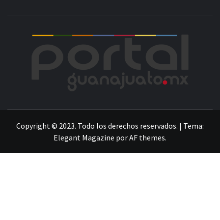
POR
LA INFORMACIÓN DE GUANAJUATO
Copyright © 2023. Todo los derechos reservados.
|
Tema:
Elegant Magazine
por
AF themes
.