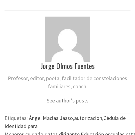
Jorge Olmos Fuentes
Profesor, editor, poeta, facilitador de constelaciones
familiares, coach.
See author's posts
Etiquetas:
Ángel Macías Jasso
,
autorización
,
Cédula de
Identidad para
Menores
,
cuidado
,
datos
,
dirigente
,
Educación
,
escuelas
,
est