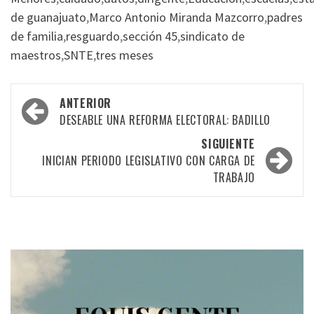
de guanajuato
,
Marco Antonio Miranda Mazcorro
,
padres
de familia
,
resguardo
,
sección 45
,
sindicato de
maestros
,
SNTE
,
tres meses
Navegación
ANTERIOR
por
DESEABLE UNA REFORMA ELECTORAL: BADILLO
las
SIGUIENTE
INICIAN PERIODO LEGISLATIVO CON CARGA DE
entradas
TRABAJO