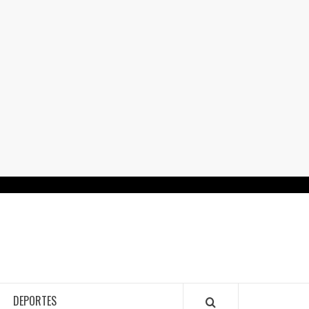
RTALGUANAJUATO.MX
DEPORTES