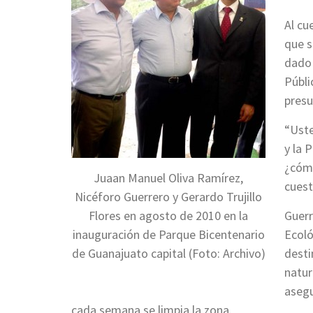
Al cu
que s
dado 
Públi
presu
“Uste
y la 
¿cómo
Juaan Manuel Oliva Ramírez,
cuest
Nicéforo Guerrero y Gerardo Trujillo
Flores en agosto de 2010 en la
Guerr
inauguración de Parque Bicentenario
Ecoló
de Guanajuato capital (Foto: Archivo)
desti
natur
asegu
cada semana se limpia la zona.