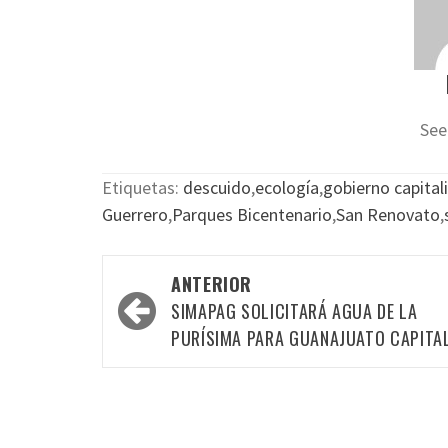
See
Etiquetas:
descuido
,
ecología
,
gobierno capital
Guerrero
,
Parques Bicentenario
,
San Renovato
,
Navegación
ANTERIOR
por
SIMAPAG SOLICITARÁ AGUA DE LA
las
PURÍSIMA PARA GUANAJUATO CAPITA
entradas