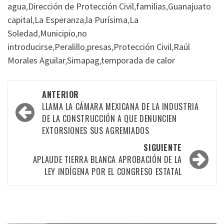
agua
,
Dirección de Protección Civil
,
familias
,
Guanajuato
capital
,
La Esperanza
,
la Purísima
,
La
Soledad
,
Municipio
,
no
introducirse
,
Peralillo
,
presas
,
Protección Civil
,
Raúl
Morales Aguilar
,
Simapag
,
temporada de calor
Navegación
ANTERIOR
por
LLAMA LA CÁMARA MEXICANA DE LA INDUSTRIA
DE LA CONSTRUCCIÓN A QUE DENUNCIEN
las
EXTORSIONES SUS AGREMIADOS
entradas
SIGUIENTE
APLAUDE TIERRA BLANCA APROBACIÓN DE LA
LEY INDÍGENA POR EL CONGRESO ESTATAL