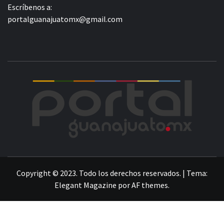
Escríbenos a:
portalguanajuatomx@gmail.com
POR
LA INFORMACIÓN DE GUANAJUATO
Copyright © 2023. Todo los derechos reservados.
|
Tema:
Elegant Magazine
por
AF themes
.