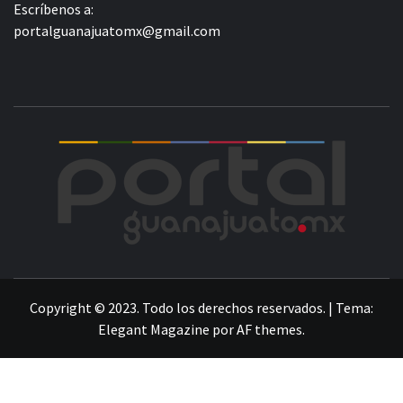
Escríbenos a:
portalguanajuatomx@gmail.com
POR
LA INFORMACIÓN DE GUANAJUATO
Copyright © 2023. Todo los derechos reservados.
|
Tema:
Elegant Magazine
por
AF themes
.