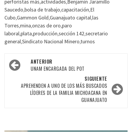
perforistas más
,
actividades
,
Benjamín Jaramillo
Saucedo
,
bolsa de trabajo
,
capacitación
,
El
Cubo
,
Gammon Gold
,
Guanajuato capital
,
las
Torres
,
mina
,
onzas de oro
,
paro
laboral
,
plata
,
producción
,
sección 142
,
secretario
general
,
Sindicato Nacional Minero
,
turnos
Navegación
ANTERIOR
por
UNAM ENCARGADA DEL POT
las
SIGUIENTE
APREHENDEN A UNO DE LOS MÁS BUSCADOS
entradas
LÍDERES DE LA FAMILIA MICHOACANA EN
GUANAJUATO