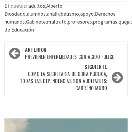
Etiquetas:
adultos
,
Alberto
Diosdado
,
alumnos
,
analfabetismo
,
apoyo
,
Derechos
humanos
,
Gabinete
,
maltrato
,
profesores
,
programas
,
queja
de Educación
Navegación
ANTERIOR
por
PREVIENEN ENFERMEDADES CON ÁCIDO FÓLICO
las
SIGUIENTE
COMO LA SECRETARÍA DE OBRA PÚBLICA,
entradas
TODAS LAS DEPENDENCIAS SON AUDITABLES:
CARREÑO MURO