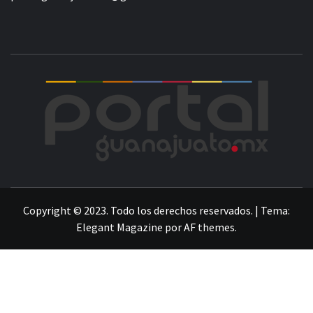
POR
LA INFORMACIÓN DE GUANAJUATO
Copyright © 2023. Todo los derechos reservados.
|
Tema:
Elegant Magazine
por
AF themes
.