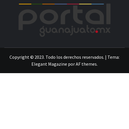
POR
LA INFORMACIÓN DE GUANAJUATO
Copyright © 2023. Todo los derechos reservados.
|
Tema:
Elegant Magazine
por
AF themes
.