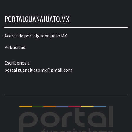
PORTALGUANAJUATO.MX
Acerca de portalguanajuato.MX
Publicidad
Escríbenos a:
portalguanajuatomx@gmail.com
POR