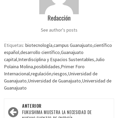
Redacción
See author's posts
Etiquetas:
biotecnología
,
campus Guanajuato
,
científico
español
,
desarrollo científico
,
Guanajuato
capital
,
Interdisciplina y Espacios Sustentables
,
Julio
Polaina Molina
,
posibilidades
,
Primer Foro
Internacional
,
regulación
,
riesgos
,
Universidad de
Guanajuato
,
Universidad de Guanajuato
,
Universidad de
Guanajuato
Navegación
ANTERIOR
por
FUKUSHIMA MUESTRA LA NECESIDAD DE