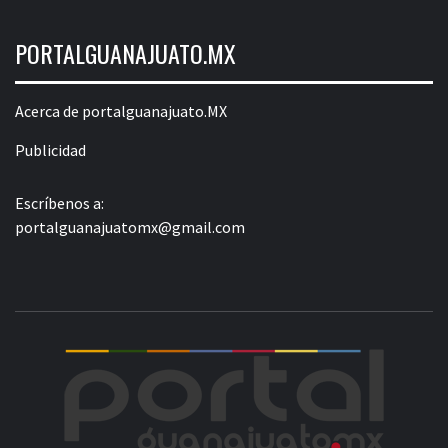
PORTALGUANAJUATO.MX
Acerca de portalguanajuato.MX
Publicidad
Escríbenos a:
portalguanajuatomx@gmail.com
POR