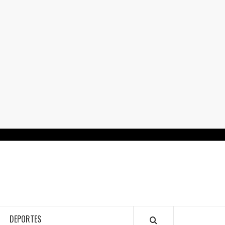
RTALGUANAJUATO.MX
DEPORTES