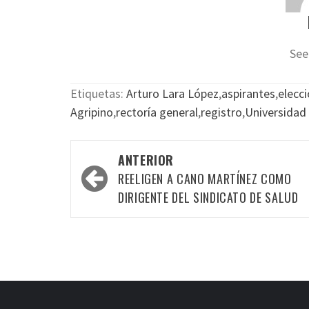
See
Etiquetas:
Arturo Lara López
,
aspirantes
,
elecc
Agripino
,
rectoría general
,
registro
,
Universidad
Navegación
ANTERIOR
por
REELIGEN A CANO MARTÍNEZ COMO
las
DIRIGENTE DEL SINDICATO DE SALUD
entradas