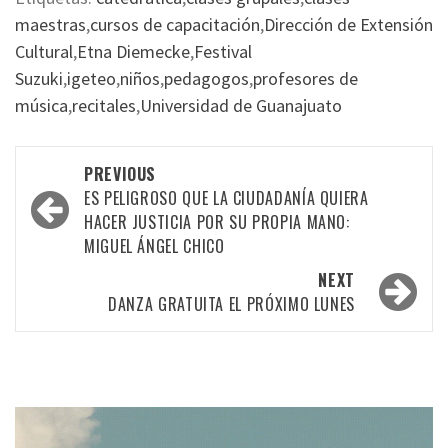
maestras
,
cursos de capacitación
,
Dirección de Extensión
Cultural
,
Etna Diemecke
,
Festival
Suzuki
,
igeteo
,
niños
,
pedagogos
,
profesores de
música
,
recitales
,
Universidad de Guanajuato
Post
PREVIOUS
navigation
ES PELIGROSO QUE LA CIUDADANÍA QUIERA
HACER JUSTICIA POR SU PROPIA MANO:
MIGUEL ÁNGEL CHICO
NEXT
DANZA GRATUITA EL PRÓXIMO LUNES