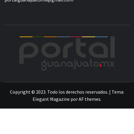
POR
LA INFORMACIÓN DE GUANAJUATO
Copyright © 2023. Todo los derechos reservados.
|
Tema:
Elegant Magazine
por
AF themes
.