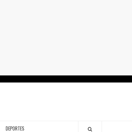
RTALGUANAJUATO.MX
DEPORTES