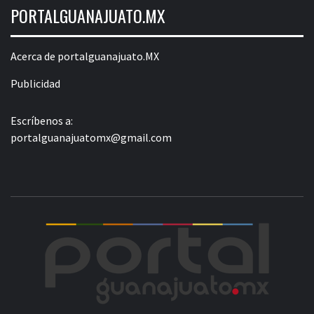
PORTALGUANAJUATO.MX
Acerca de portalguanajuato.MX
Publicidad
Escríbenos a:
portalguanajuatomx@gmail.com
POR