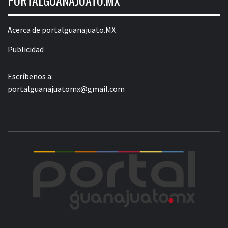
Acerca de portalguanajuato.MX
Publicidad
Escríbenos a:
portalguanajuatomx@gmail.com
POR
LA INFORMACIÓN DE GUANAJUATO