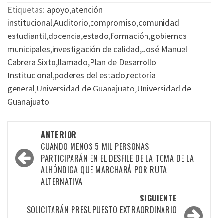
Etiquetas:
apoyo
,
atención
institucional
,
Auditorio
,
compromiso
,
comunidad
estudiantil
,
docencia
,
estado
,
formación
,
gobiernos
municipales
,
investigación de calidad
,
José Manuel
Cabrera Sixto
,
llamado
,
Plan de Desarrollo
Institucional
,
poderes del estado
,
rectoría
general
,
Universidad de Guanajuato
,
Universidad de
Guanajuato
Navegación
ANTERIOR
por
CUANDO MENOS 5 MIL PERSONAS
PARTICIPARÁN EN EL DESFILE DE LA TOMA DE LA
las
ALHÓNDIGA QUE MARCHARÁ POR RUTA
entradas
ALTERNATIVA
SIGUIENTE
SOLICITARÁN PRESUPUESTO EXTRAORDINARIO