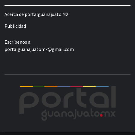
Acerca de portalguanajuato.MX
Publicidad
Escríbenos a:
portalguanajuatomx@gmail.com
POR
LA INFORMACIÓN DE GUANAJUATO