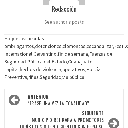
Redacción
See author's posts
Etiquetas:
bebidas
embriagantes
,
detenciones
,
elementos
,
escandalizar
,
Festiv
Internacional Cervantino
,
fin de semana
,
Fuerzas de
Seguridad Pública del Estado
,
Guanajuato
capital
,
hechos de violencia
,
operativos
,
Policía
Preventiva
,
riñas
,
Seguridad
,
vía pública
Navegación
ANTERIOR
por
“ERASE UNA VEZ LA TONALIDAD”
las
SIGUIENTE
MUNICIPIO RETIRARÁ A PROMOTORES
entradas
TURÍSTICOS QUE NO CUENTEN CON PERMISO