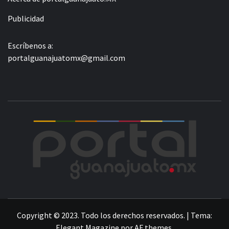
Publicidad
Escríbenos a:
portalguanajuatomx@gmail.com
POR
LA INFORMACIÓN DE GUANAJUATO
Copyright © 2023. Todo los derechos reservados.
|
Tema:
Elegant Magazine
por
AF themes
.