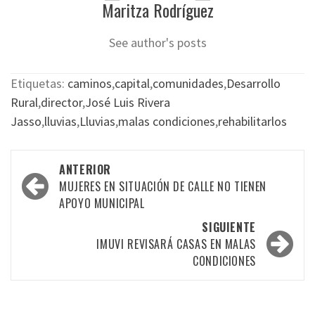
Maritza Rodríguez
See author's posts
Etiquetas:
caminos
,
capital
,
comunidades
,
Desarrollo
Rural
,
director
,
José Luis Rivera
Jasso
,
lluvias
,
Lluvias
,
malas condiciones
,
rehabilitarlos
Navegación
ANTERIOR
por
MUJERES EN SITUACIÓN DE CALLE NO TIENEN
APOYO MUNICIPAL
las
SIGUIENTE
entradas
IMUVI REVISARÁ CASAS EN MALAS
CONDICIONES