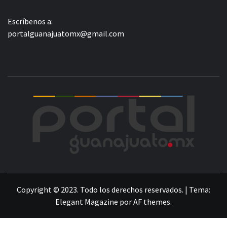
Escríbenos a:
portalguanajuatomx@gmail.com
POR
LA INFORMACIÓN DE GUANAJUATO
Copyright © 2023. Todo los derechos reservados.
|
Tema:
Elegant Magazine
por
AF themes
.