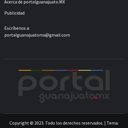
Acerca de portalguanajuato.MX
Publicidad
Escríbenos a:
portalguanajuatomx@gmail.com
POR
LA INFORMACIÓN DE GUANAJUATO
Copyright © 2023. Todo los derechos reservados.
|
Tema: