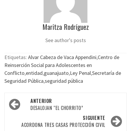
Maritza Rodríguez
See author's posts
Etiquetas:
Alvar Cabeza de Vaca Appendini
,
Centro de
Reinserción Social para Adolescentes en
Conflicto
,
entidad
,
guanajuato
,
Ley Penal
,
Secretaría de
Seguridad Pública
,
seguridad pública
Navegación
ANTERIOR
por
DESALOJAN “EL CHORRITO”
las
SIGUIENTE
ACORDONA TRES CASAS PROTECCIÓN CIVIL
entradas