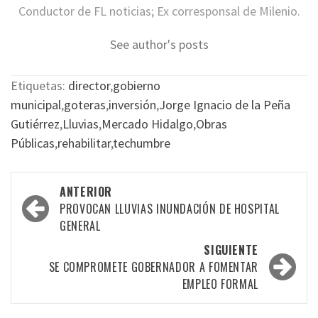
Conductor de FL noticias; Ex corresponsal de Milenio.
See author's posts
Etiquetas:
director
,
gobierno
municipal
,
goteras
,
inversión
,
Jorge Ignacio de la Peña
Gutiérrez
,
Lluvias
,
Mercado Hidalgo
,
Obras
Públicas
,
rehabilitar
,
techumbre
Navegación
ANTERIOR
por
PROVOCAN LLUVIAS INUNDACIÓN DE HOSPITAL
GENERAL
las
SIGUIENTE
entradas
SE COMPROMETE GOBERNADOR A FOMENTAR
EMPLEO FORMAL