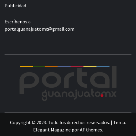
Publicidad
Escríbenos a:
portalguanajuatomx@gmail.com
POR
LA INFORMACIÓN DE GUANAJUATO
Copyright © 2023. Todo los derechos reservados.
|
Tema:
Elegant Magazine
por
AF themes
.